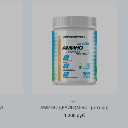
арт.
КИ
АМИНО ДРАЙВ (МегаПротеин)
1 200 руб