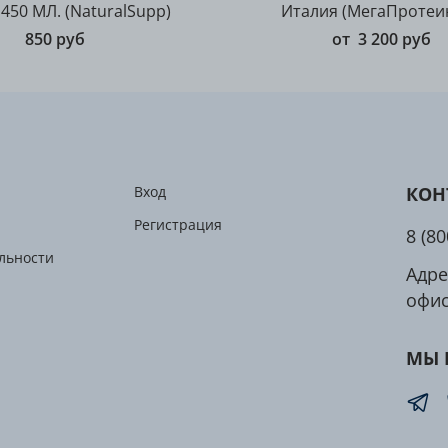
50 МЛ. (NaturalSupp)
Италия (МегаПротеин
850 руб
от
3 200 руб
Вход
КОН
Регистрация
8 (8
льности
Адре
офис
МЫ 