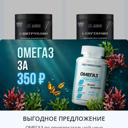
арт.
арт.
Л-ЦИТРУЛЛИН МАЛАТ
Л-ГЛЮТАМИН (Strong
(Strong System)
System)
от
от
450 руб
475 руб
ВЫГОДНОЕ ПРЕДЛОЖЕНИЕ
ОМЕГА3 по привлекательной цене