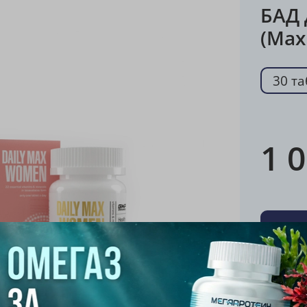
БАД
(Max
30 та
1 
Хара