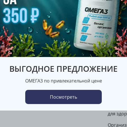
Бренд
Maxler
Им
ВЫГОДНОЕ ПРЕДЛОЖЕНИЕ
Опис
Потребн
ОМЕГА3 по привлекательной цене
различа
образ ж
Посмотреть
физичес
это не 
для здо
Организ