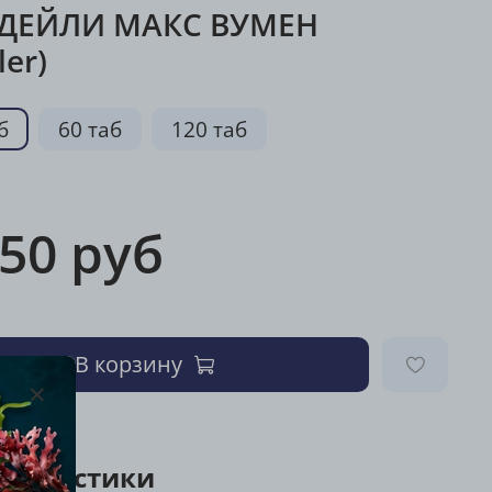
 ДЕЙЛИ МАКС ВУМЕН
ler)
б
60 таб
120 таб
050 руб
В корзину
ктеристики