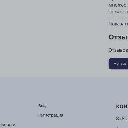
множест
гормона
потребн
Показат
удовлет
организ
Отзы
комплек
Поль
Отзывов
Daily M
Напис
организ
Пом
Пол
Под
сис
Вход
КОН
Витами
Регистрация
8 (8
для улу
льности
контрол