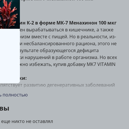
ание
7, Витамин К-2 в форме МК-7 Менахинон 100 мкг
 K2 должен вырабатываться в кишечнике, а также
ь в организм вместе с пищей. Но в реальности, из-
зней ЖКТ и несбалансированного рациона, этого не
дит. В результате образующегося дефицита
ют десятки нарушений в работе организма. Но всех
облем можно избежать, купив добавку MK7 VITAMIN
а добавки:
пятствует развитию дегенеративных заболеваний
тей;
ь полностью
готворно сказывается на здоровье кровеносной
темы;
вы
держивает здоровый уровень кальция и фосфора;
чшает усвоение сахара и выработку инсулина;
 еще никто не оставлял
личивает противоопухолевый иммунитет;