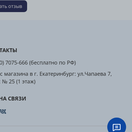
чшает свертываемость крови.
ать отзыв
тельное преимущество данной добавки — её
имость с витамином D-3, усиливающая их
ю эффективность. Это делает комплекс витаминов
и D-3 идеальным выбором для поддержания
я костной ткани, сосудов и общего улучшения
ТАКТЫ
х процессов в организме.
00) 7075-666 (бесплатно по РФ)
MIN K-2 – это качественная и безопасная добавка
дневного применения. В ее основе клинически
с магазина в г. Екатеринбург: ул.Чапаева 7,
нная форма витамина K2, также известная как
 № 25 (1 этаж)
на наиболее приближена к тому веществу, что
руется микрофлорой кишечника. Добавка на
НА СВЯЗИ
МК-7 быстро и полноценно метаболизируется,
я наилучший эффект, не вызывая побочных
в при длительном использовании.