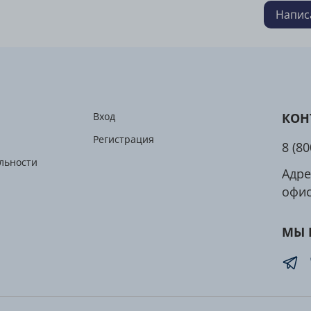
улу
Напис
Дополни
совмест
взаимну
K2-MK7 
здоровь
Вход
КОН
обменны
Регистрация
8 (8
MK7 VITA
льности
для еже
Адре
провере
офис
МК-7. О
синтези
МЫ 
основе 
оказыва
эффекто