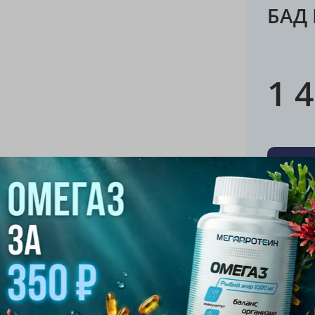
БАД 
1 
Хара
Бренд
Now
Витамин