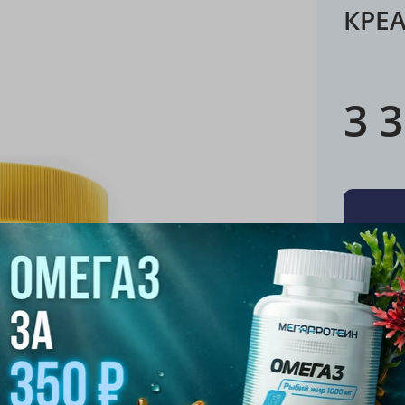
КРЕА
3 
Хара
Бренд
Mutant
Комплек