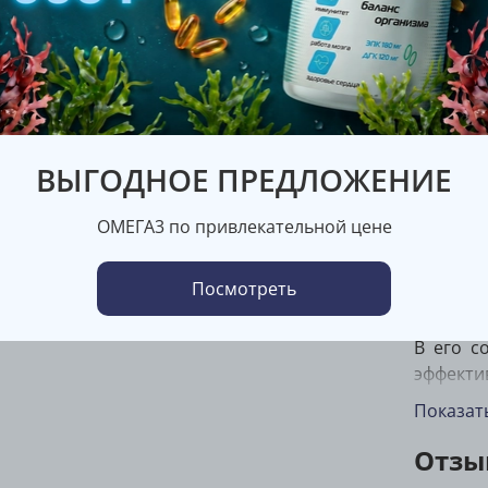
креатина
хелат, т
Опис
Около 3
за про
ВЫГОДНОЕ ПРЕДЛОЖЕНИЕ
увелич
созда
ОМЕГА3 по привлекательной цене
обеспеч
Посмотреть
Техноло
В его с
эффект
клиниче
Показат
Creapur
Отзы
силы и