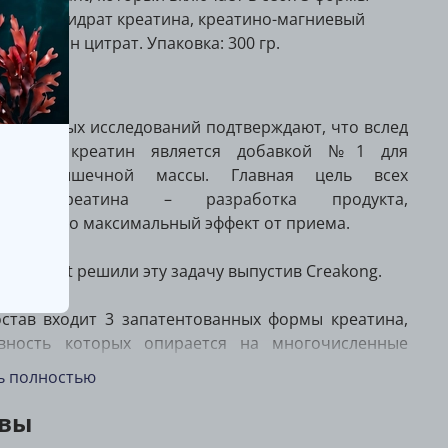
 - м
оногидрат креатина, креатино-магниевый
ри-креатин цитрат. Упаковка: 300 гр.
ание
00 научных исследований подтверждают, что вслед
теином креатин является добавкой №1 для
ения мышечной массы. Главная цель всех
телей креатина – разработка продукта,
ивающего максимальный эффект от приема.
ги Mutant решили эту задачу выпустив Creakong.
остав входит 3 запатентованных формы креатина,
ивность которых опирается на многочисленные
ские исследования.
ь полностью
e® креатин моногидрат стимулирует увеличение
вы
 мышечной массы. Креатин, разработанный в