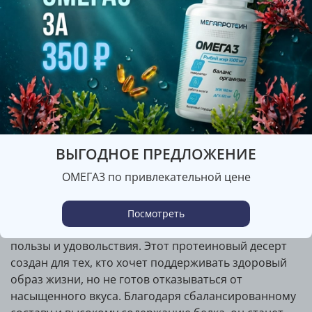
Уведомить о наличии
Характеристики
Бренд
Fit Kit
ВЫГОДНОЕ ПРЕДЛОЖЕНИЕ
Описание
ОМЕГА3 по привлекательной цене
Fit Kit Protein Cake 50g – полезный десерт с
высоким содержанием белка
Посмотреть
Fit Kit Protein Cake – это идеальное сочетание
пользы и удовольствия. Этот протеиновый десерт
создан для тех, кто хочет поддерживать здоровый
образ жизни, но не готов отказываться от
насыщенного вкуса. Благодаря сбалансированному