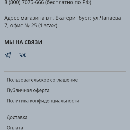
Доступные вкусы Fit Kit Protein Cake:
8 (800) 7075-666 (бесплатно по РФ)
Двойной шоколад – насыщенный шоколадный
Адрес магазина в г. Екатеринбург: ул.Чапаева
вкус для настоящих сладкоежек.
7, офис № 25 (1 этаж)
Ромовая баба – ароматный десерт с легкими
нотками рома.
МЫ НА СВЯЗИ
Тройной шоколад – максимальная шоколадная
насыщенность.
Тропический кокос – экзотическое сочетание
сладости и нежности кокоса.
Фисташковая кунафа – изысканный вкус
восточного лакомства с нотками фисташек.
Пользовательское соглашение
Фисташковый крем – нежный кремовый десерт
Публичная оферта
с натуральными фисташками.
Политика конфиденциальности
Как употреблять?
Fit Kit Protein Cake готов к употреблению и станет
Доставка
отличной альтернативой обычным сладостям.
Оплата
Удобный формат позволяет взять его с собой в