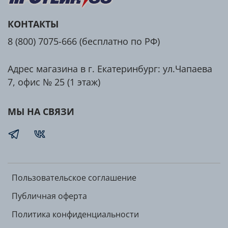
Порций в упаковке: 25
В одной порции:
КОНТАКТЫ
Калории
141 ккал
8 (800) 7075-666 (бесплатно по РФ)
Белки
21 г
Жиры
4 г
Углеводы
5 г
Адрес магазина в г. Екатеринбург: ул.Чапаева
Соль
0 г
7, офис № 25 (1 этаж)
МЫ НА СВЯЗИ
Состав: концентрат сывороточного белка, сухое
цельное молоко, какао-порошок с пониженным
содержанием жира, ароматизаторы, волокна корня
цикория, рафинированное кокосовое масло,
экстракт ячменного солода, загустители:
(ксантановая камедь, гуаровая камедь),
Пользовательское соглашение
подсластители: (ацесульфам К, сукралоза).
Публичная оферта
Политика конфиденциальности