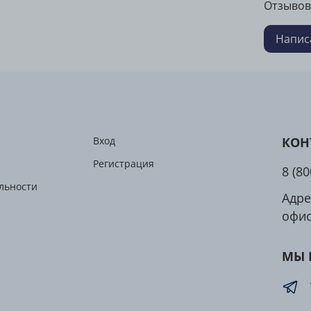
Отзывов
кра
По
Напис
Инг
Ингред
На порц
Магний
Вход
КОН
Железо
Цинк
Регистрация
8 (8
Марган
льности
Адре
Медь
офис
Йод
Селен
Молибд
МЫ 
Хром
Витамин
Ниацин