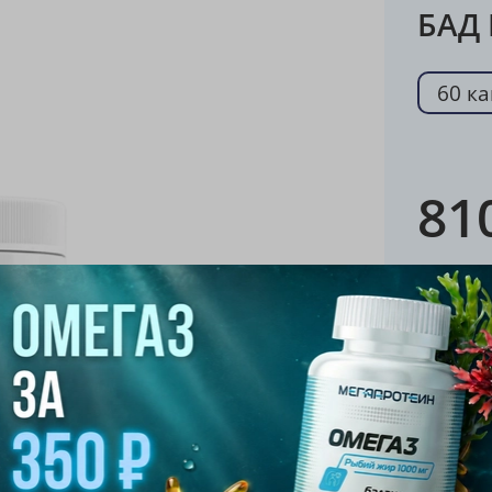
БАД 
60 к
81
Хара
Бренд