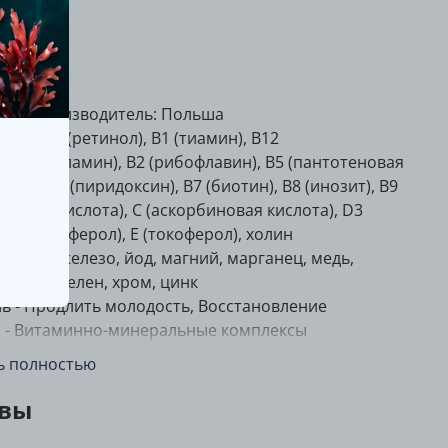
rition
ание
ана производитель:
Польша
тамины
A (ретинол), B1 (тиамин), B12
анокобаламин), B2 (рибофлавин), B5 (пантотеновая
лота), B6 (пиридоксин), B7 (биотин), B8 (инозит), B9
лиевая кислота), C (аскорбиновая кислота), D3
лекальциферол), E (токоферол), холин
нералы
железо, йод, магний, марганец, медь,
ибден, селен, хром, цинк
ь -
Продлить молодость, Восстановление
 -
Витаминно-минеральные комплексы
ь полностью
ичество в упаковке: 60/120 капсул
к годности, мес.
24
вы
ма выпуска -
капсулы
тические особенности -
без консервантов, без