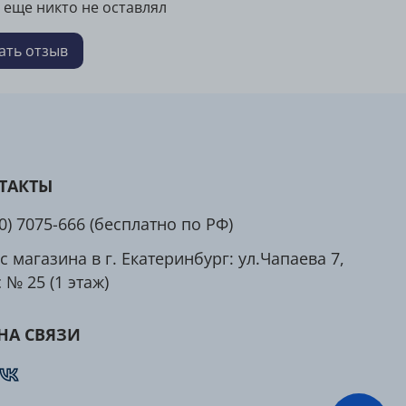
 еще никто не оставлял
сителей
дходит для
женщин, мужчин
ать отзыв
редиенты:
иенты
Количество
ию 2 капсулы
187,5 мг
ТАКТЫ
14 мг
10 мг
00) 7075-666 (бесплатно по РФ)
ец
2 мг
с магазина в г. Екатеринбург: ул.Чапаева 7,
1 мг
 № 25 (1 этаж)
150 мкг
55 мкг
ен
50 мкг
НА СВЯЗИ
40 мкг
 С
160 мг
16 мг