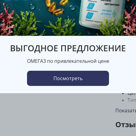
Trec Nut
Опис
Стр
Ви
ВЫГОДНОЕ ПРЕДЛОЖЕНИЕ
(ци
кис
ОМЕГА3 по привлекательной цене
(фо
(хо
Ми
Посмотреть
мол
Цел
Тип
Показат
Кол
Сро
Отзы
Фор
Дие