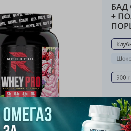
БАД
+ ПО
ПОР
Клуб
Шоко
900 г
3 