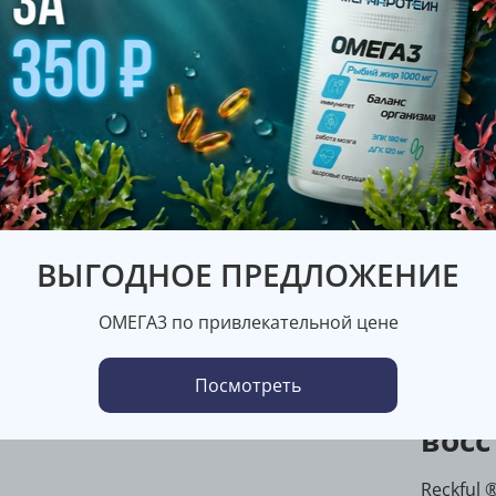
Хара
Бренд
RECKFUL
ВЫГОДНОЕ ПРЕДЛОЖЕНИЕ
Опис
Reck
ОМЕГА3 по привлекательной цене
бел
Посмотреть
энер
вос
Reckful 