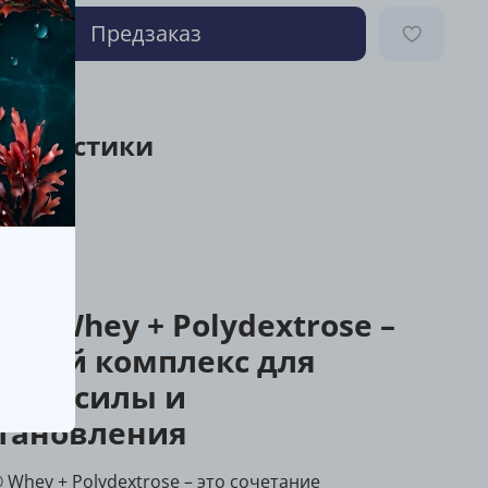
Предзаказ
ктеристики
ание
ful Whey + Polydextrose –
ковый комплекс для
гии, силы и
становления
® Whey + Polydextrose – это сочетание