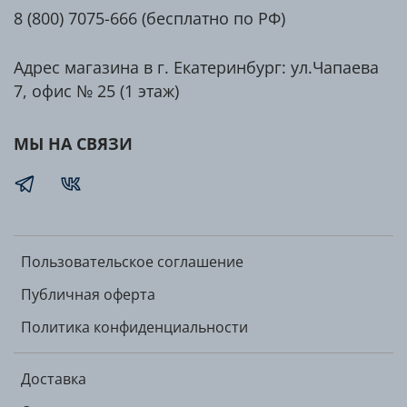
Усиливает секрецию гормона роста
8 (800) 7075-666 (бесплатно по РФ)
Снижает вредный холестерин
Адрес магазина в г. Екатеринбург: ул.Чапаева
Укрепляет иммунитет
7, офис № 25 (1 этаж)
МЫ НА СВЯЗИ
Пищевая
Натуральный
ценность (100
Вкусовая версия
вкус
гр):
Белки:
0 гр
0 гр
Жиры:
0 гр
0 гр
Пользовательское соглашение
Углеводы:
0 гр
0 гр
Публичная оферта
L-Аргинин:
100 гр
90 гр
Энергетическая
Политика конфиденциальности
ценность (100
0 ккал / 0 кДж
0 ккал / 0 кДж
гр):
Доставка