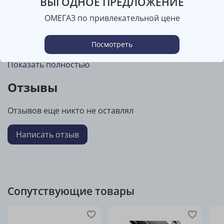
ВЫГОДНОЕ ПРЕДЛОЖЕНИЕ
переносчик. Аргинин снабжает азотом систему ферментов,
ОМЕГА3 по привлекательной цене
называемых NO-синтазами, которые синтезируют NO, — или
оксид азота. Оксид азота - это медиатор, регулирующий тонус
сосудов артериального русла, от которого зависит артериальное
Посмотреть
давление. При недостатке аргинина и недостаточной активности
Показать полностью
NO-синтаз артериальное давление возрастает. Структура
аргинина Аргинин участвует в цикле переаминирования и
Отзывы
выведения из организма конечного азота, то есть продукта
распада отработанных белков. От мощности работы цикла
Отзывов еще никто не оставлял
(орнитин — цитруллин — аргинин) зависит способность
Написать отзыв
организма создавать мочевину и очищаться от белковых
шлаков. Аргинин служит как носитель и донатор азота, который
необходим в синтезе мышечной ткани, именно эта функция
явилась главным фактором распространения аргинина в
бодибилдинге. Аргинин способствует увеличению мышечной
Сопутствующие товары
массы и уменьшению жиров при адекватной физической
нагрузке. Аргинин является донатором оксида азота, открытие
полезных свойств которого было удостоено Нобелевской премии