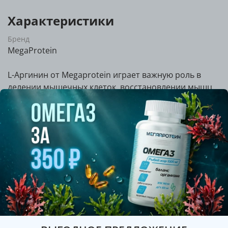
Характеристики
Бренд
MegaProtein
L-Аргинин от Megaprotein играет важную роль в
делении мышечных клеток, восстановлении мышц
после тренировок, заживлении травм, удалении
шлаков, иммунной системе, а также увеличивает
продукцию соматотропного гормона.
Описание
Внимание: дизайн упаковки обновляется. В ближайшее
время вам может прийти товар в упаковке старого или
нового образца. Содержимое 100% идентичное!
Аргинин (или L-Аргинин) — условно незаменимая алифатическая
аминокислота. Аргинин - основной донатор оксида азота и его